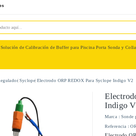
es
Solución de Calibración de Buffer para Piscina
Porta Sonda y Colla
nologie
Regulador
Syclope
Electrodo ORP REDOX Para Syclope Indigo V2
Electro
Indigo 
Marca :
Sonde 
Referencia
: O
Electrodo O