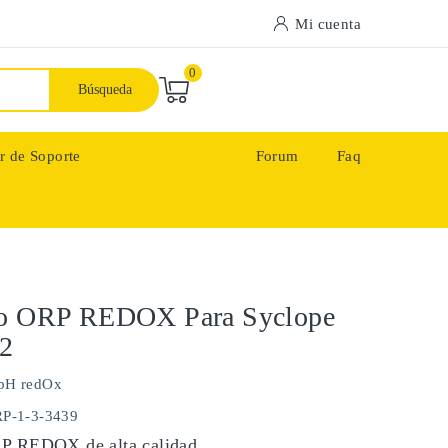
Mi cuenta
0
Búsqueda
r de Soporte
Forum
Faq
do ORP REDOX Para Syclope
V2
pH redOx
RP-1-3-3439
RP REDOX de alta calidad