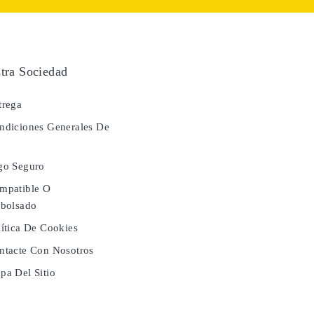
tra Sociedad
rega
diciones Generales De
a
go Seguro
mpatible O
bolsado
ítica De Cookies
tacte Con Nosotros
a Del Sitio