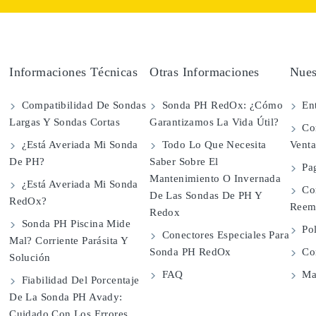
Informaciones Técnicas
Otras Informaciones
Nues
Compatibilidad De Sondas
Sonda PH RedOx: ¿Cómo
Ent
Largas Y Sondas Cortas
Garantizamos La Vida Útil?
Con
¿Está Averiada Mi Sonda
Todo Lo Que Necesita
Vent
De PH?
Saber Sobre El
Pa
Mantenimiento O Invernada
¿Está Averiada Mi Sonda
Co
De Las Sondas De PH Y
RedOx?
Reem
Redox
Sonda PH Piscina Mide
Pol
Conectores Especiales Para
Mal? Corriente Parásita Y
Sonda PH RedOx
Con
Solución
FAQ
Map
Fiabilidad Del Porcentaje
De La Sonda PH Avady:
Cuidado Con Los Errores