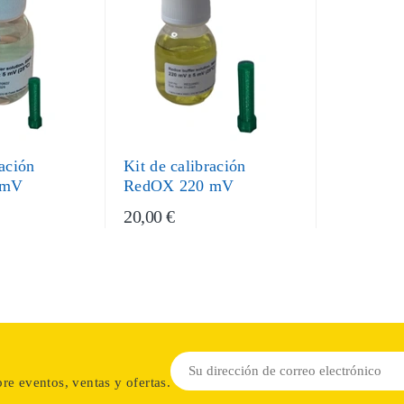
ración
Kit de calibración
 mV
RedOX 220 mV
20,00 €
re eventos, ventas y ofertas.