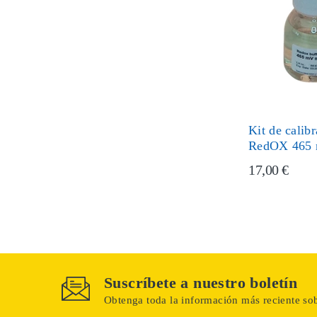
Kit de calib
RedOX 465
17,00 €
Suscríbete a nuestro boletín
Obtenga toda la información más reciente sob