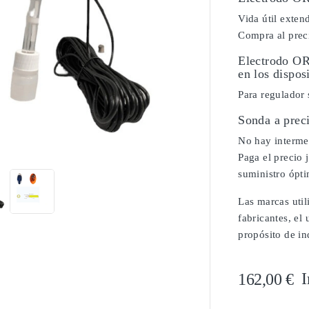
Vida útil exten
Compra al preci
Electrodo O
en los dispos
Para regulador
Sonda a prec

No hay intermed
Paga el precio 
suministro ópt
Las marcas util
fabricantes, el
propósito de in
I
162,00 €