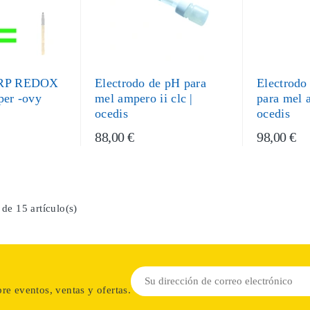
ORP REDOX
Electrodo de pH para
Electrod
per -ovy
mel ampero ii clc |
para mel a
ocedis
ocedis
88,00 €
98,00 €
de 15 artículo(s)
re eventos, ventas y ofertas.