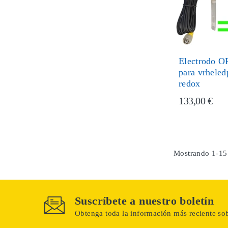
Electrodo 
para vrheled
redox
133,00 €
Mostrando 1-15 
Suscríbete a nuestro boletín
Obtenga toda la información más reciente sob