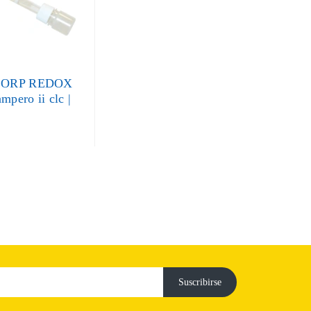
o ORP REDOX
mpero ii clc |