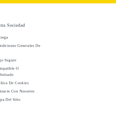
tra Sociedad
rega
diciones Generales De
a
go Seguro
mpatible O
bolsado
ítica De Cookies
tacte Con Nosotros
a Del Sitio