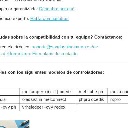
uperior garantizada:
Descubre por qué
écnico experto:
Habla con nosotros
udas sobre la compatibilidad con tu equipo? Contáctanos:
reo electrónico:
soporte@sondaspiscinapro.es/a>
s del formulario:
Formulario de contacto
es con los siguientes modelos de controladores:
mel ampero ii clc | ocedis
mel cube ph
melconn
dis
o’assist in melconnect
phpro ocedis
rxpro
 -ovy ph
vrheledper -ovy redox