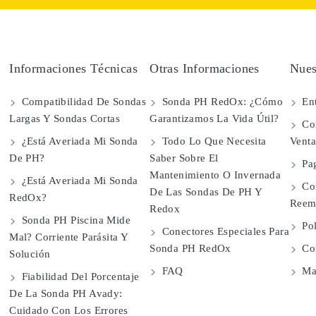
Informaciones Técnicas
Otras Informaciones
Nues
Compatibilidad De Sondas
Sonda PH RedOx: ¿Cómo
Ent
Largas Y Sondas Cortas
Garantizamos La Vida Útil?
Con
¿Está Averiada Mi Sonda
Todo Lo Que Necesita
Vent
De PH?
Saber Sobre El
Pa
Mantenimiento O Invernada
¿Está Averiada Mi Sonda
Co
De Las Sondas De PH Y
RedOx?
Reem
Redox
Sonda PH Piscina Mide
Pol
Conectores Especiales Para
Mal? Corriente Parásita Y
Sonda PH RedOx
Con
Solución
FAQ
Map
Fiabilidad Del Porcentaje
De La Sonda PH Avady:
Cuidado Con Los Errores