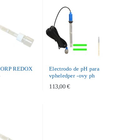
o ORP REDOX
Electrodo de pH para
o
vpheledper -ovy ph
113,00 €