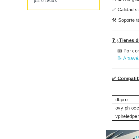
pH o redox
✅
Calidad s
🛠️
Soporte t
❓ ¿Tienes d
📧 Por cor
📝 A travé
✅ Compatibl
dbpro
ovy ph oce
vpheledper