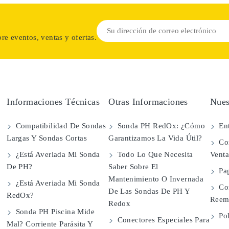
re eventos, ventas y ofertas.
Informaciones Técnicas
Otras Informaciones
Nues
Compatibilidad De Sondas
Sonda PH RedOx: ¿Cómo
Ent
Largas Y Sondas Cortas
Garantizamos La Vida Útil?
Con
¿Está Averiada Mi Sonda
Todo Lo Que Necesita
Vent
De PH?
Saber Sobre El
Pa
Mantenimiento O Invernada
¿Está Averiada Mi Sonda
Co
De Las Sondas De PH Y
RedOx?
Reem
Redox
Sonda PH Piscina Mide
Pol
Conectores Especiales Para
Mal? Corriente Parásita Y