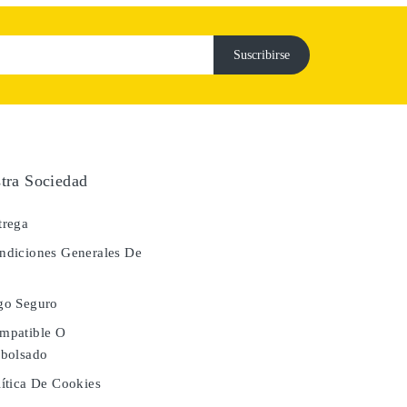
tra Sociedad
rega
diciones Generales De
a
go Seguro
mpatible O
bolsado
ítica De Cookies