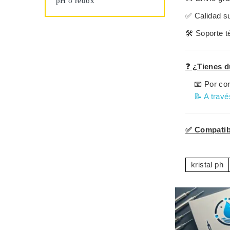
pH o redox
✅
Calidad s
🛠️
Soporte t
❓ ¿Tienes d
📧 Por cor
📝 A travé
✅ Compatibl
kristal ph