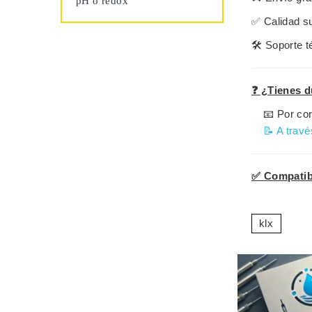
pH o redox
✅
Calidad s
🛠️
Soporte t
❓ ¿Tienes d
📧 Por cor
📝 A travé
✅ Compatibl
klx