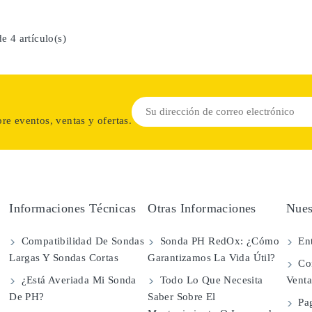
e 4 artículo(s)
re eventos, ventas y ofertas.
Informaciones Técnicas
Otras Informaciones
Nues
Compatibilidad De Sondas
Sonda PH RedOx: ¿Cómo
Ent
Largas Y Sondas Cortas
Garantizamos La Vida Útil?
Con
¿Está Averiada Mi Sonda
Todo Lo Que Necesita
Vent
De PH?
Saber Sobre El
Pa