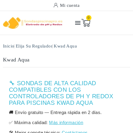
Mi cuenta
0

Inicio
Elija Su Regulador
Kwad Aqua
Kwad Aqua
🔧 SONDAS DE ALTA CALIDAD
COMPATIBLES CON LOS
CONTROLADORES DE PH Y REDOX
PARA PISCINAS KWAD AQUA
🚚
Envío gratuito
— Entrega rápida en
2 días
.
✅
Máxima calidad:
Más información
🛠️
Mejor soporte técnico:
Contáctanos