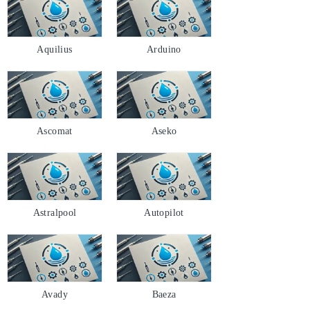
Aquilius
Arduino
Ascomat
Aseko
Astralpool
Autopilot
Avady
Baeza