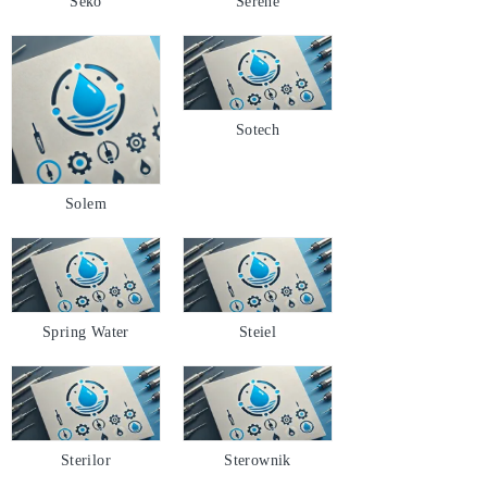
Séko
Serene
Sotech
Solem
Spring Water
Steiel
Sterilor
Sterownik