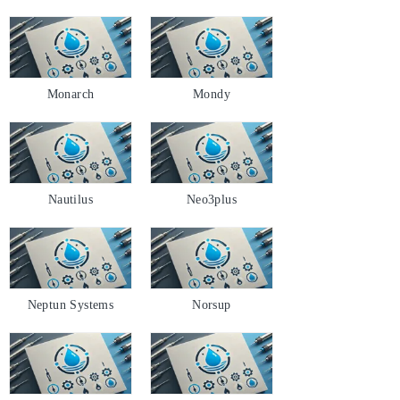
Monarch
Mondy
Nautilus
Neo3plus
Neptun Systems
Norsup