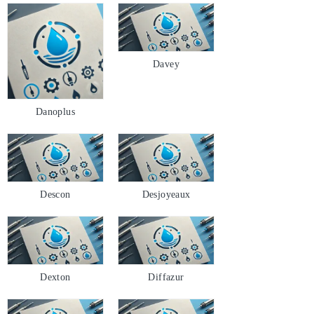
Davey
Danoplus
Descon
Desjoyeaux
Dexton
Diffazur