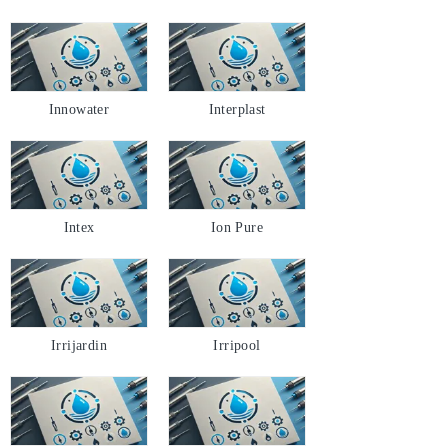
Innowater
Interplast
Intex
Ion Pure
Irrijardin
Irripool