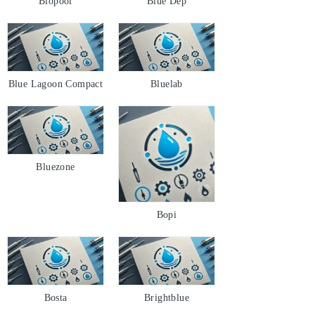
Biopool
Blue Dep
Blue Lagoon Compact
Bluelab
Bluezone
Bopi
Bosta
Brightblue