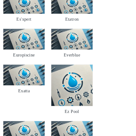
Es'xpert
Etatron
Europiscine
Everblue
Exatta
Ez Pool