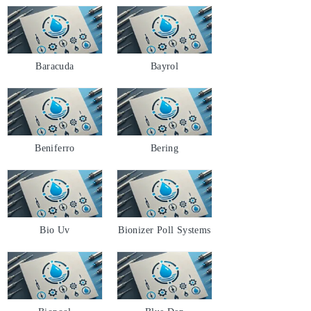
Baracuda
Bayrol
Beniferro
Bering
Bio Uv
Bionizer Poll Systems