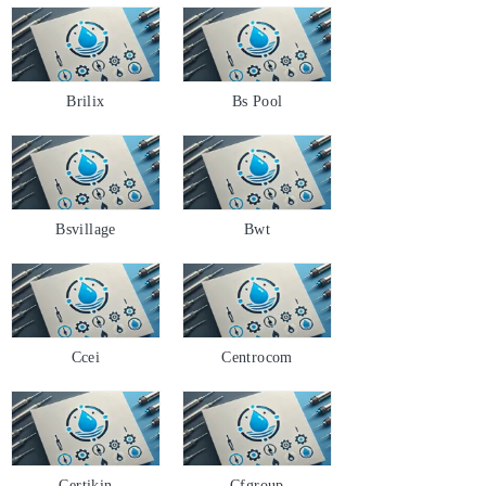
Brilix
Bs Pool
Bsvillage
Bwt
Ccei
Centrocom
Certikin
Cfgroup