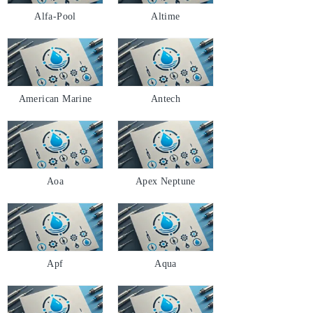
Alfa-Pool
Altime
American Marine
Antech
Aoa
Apex Neptune
Apf
Aqua