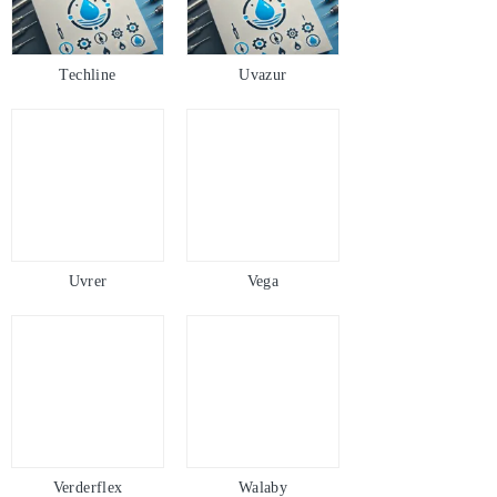
Techline
Uvazur
Uvrer
Vega
Verderflex
Walaby
Waterair
Waterfriend