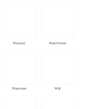
Watersens
Wdt
Wood-Line
Ynblue