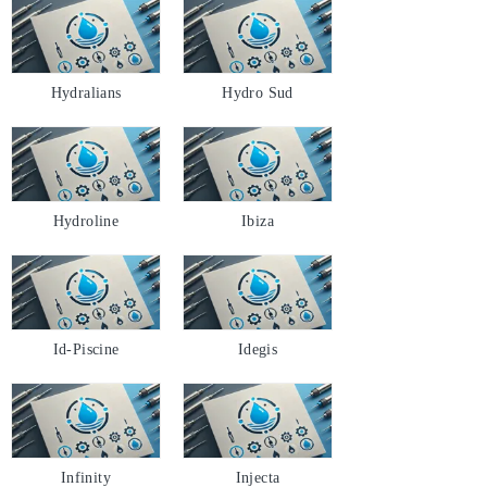
Hydralians
Hydro Sud
Hydroline
Ibiza
Id-Piscine
Idegis
Infinity
Injecta