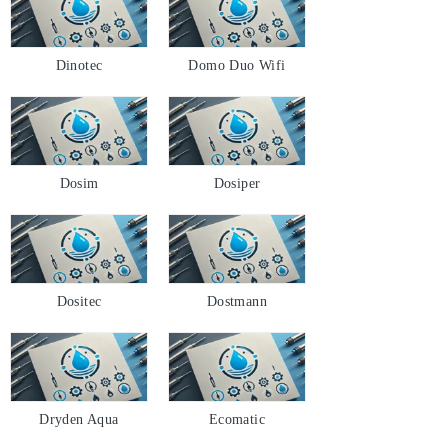
Dinotec
Domo Duo Wifi
Dosim
Dosiper
Dositec
Dostmann
Dryden Aqua
Ecomatic