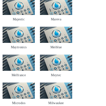
Majestic
Mareva
Maytronics
Meiblue
Melfrance
Meytec
Microdos
Milwaukee