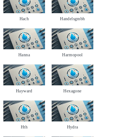
Hach
Handelsgmbh
Hanna
Harmopool
Hayward
Hexagone
Hth
Hydra