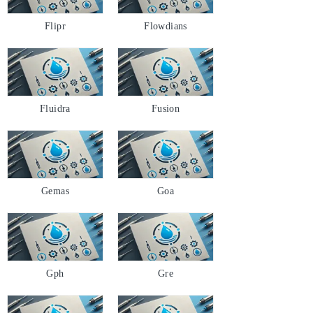
Flipr
Flowdians
Fluidra
Fusion
Gemas
Goa
Gph
Gre