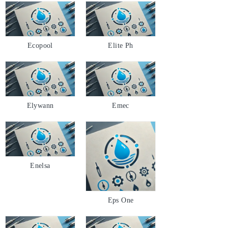
Ecopool
Elite Ph
Elywann
Emec
Enelsa
Eps One