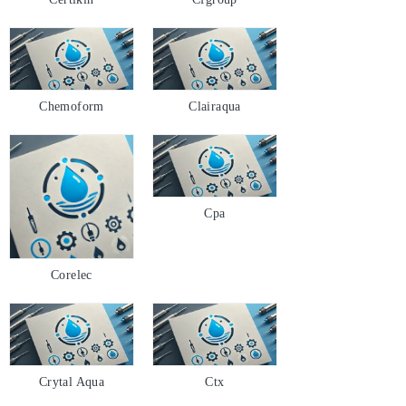
Chemoform
Clairaqua
Cpa
Corelec
Crytal Aqua
Ctx