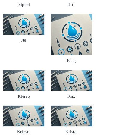
Isipool
Itc
Jbl
King
Klereo
Knx
Kripsol
Kristal