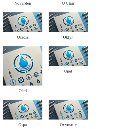
Novarden
O Clair
Ocedis
Oklyn
Onet
Oled
Ospa
Oxymatic