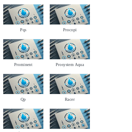
Pqs
Procopi
Prominent
Prosystem Aqua
Qp
Racer