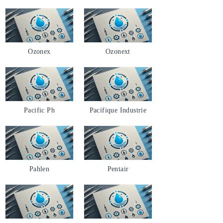
Ozonex
Ozonext
Pacific Ph
Pacifique Industrie
Pahlen
Pentair