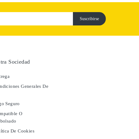
tra Sociedad
rega
diciones Generales De
a
go Seguro
mpatible O
bolsado
ítica De Cookies