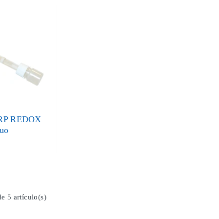
ORP REDOX
duo
e 5 artículo(s)