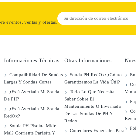
re eventos, ventas y ofertas.
Informaciones Técnicas
Otras Informaciones
Nues
Compatibilidad De Sondas
Sonda PH RedOx: ¿Cómo
Ent
Largas Y Sondas Cortas
Garantizamos La Vida Útil?
Con
¿Está Averiada Mi Sonda
Todo Lo Que Necesita
Vent
De PH?
Saber Sobre El
Pa
Mantenimiento O Invernada
¿Está Averiada Mi Sonda
Co
De Las Sondas De PH Y
RedOx?
Reem
Redox
Sonda PH Piscina Mide
Pol
Conectores Especiales Para
Mal? Corriente Parásita Y