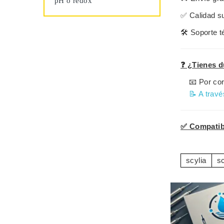
pH o redox
✅
Calidad s
🛠️
Soporte t
❓ ¿Tienes d
📧 Por cor
📝 A travé
✅ Compatibl
scylia
sc