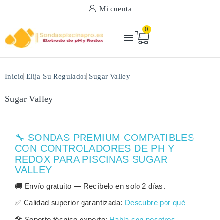
Mi cuenta
0

Inicio
Elija Su Regulador
Sugar Valley
Sugar Valley
🔧 SONDAS PREMIUM COMPATIBLES
CON CONTROLADORES DE PH Y
REDOX PARA PISCINAS SUGAR
VALLEY
🚚
Envío gratuito
— Recíbelo en solo
2 días
.
✅
Calidad superior garantizada:
Descubre por qué
🛠️
Soporte técnico experto:
Habla con nosotros