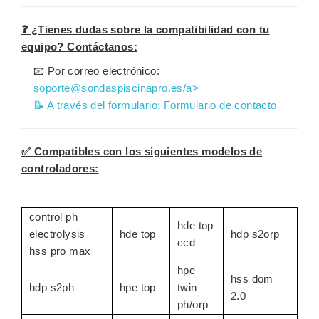
❓ ¿Tienes dudas sobre la compatibilidad con tu
equipo? Contáctanos:
📧 Por correo electrónico:
soporte@sondaspiscinapro.es/a>
📝 A través del formulario:
Formulario de contacto
✅ Compatibles con los siguientes modelos de
controladores:
control ph
hde top
electrolysis
hde top
hdp s2orp
ccd
hss pro max
hpe
hss dom
hdp s2ph
hpe top
twin
2.0
ph/orp