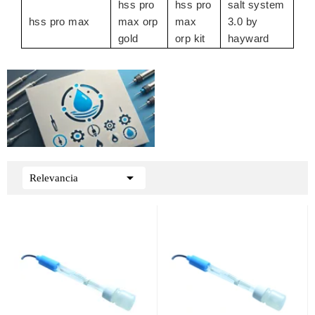
hss pro
hss pro
salt system
hss pro max
max orp
max
3.0 by
gold
orp kit
hayward

Relevancia