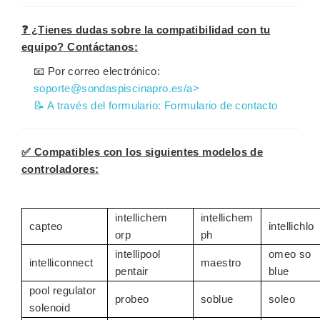
❓ ¿Tienes dudas sobre la compatibilidad con tu
equipo? Contáctanos:
📧 Por correo electrónico:
soporte@sondaspiscinapro.es/a>
📝 A través del formulario:
Formulario de contacto
✅ Compatibles con los siguientes modelos de
controladores:
intellichem
intellichem
capteo
intellichlo
orp
ph
intellipool
omeo so
intelliconnect
maestro
pentair
blue
pool regulator
probeo
soblue
soleo
solenoid