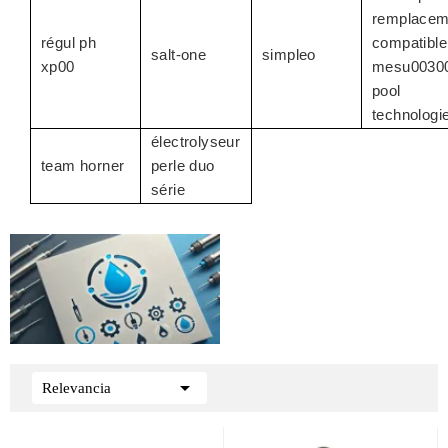
remplacem
régul ph
compatible
salt-one
simpleo
xp00
mesu0030
pool
technologi
électrolyseur
team horner
perle duo
série

Relevancia