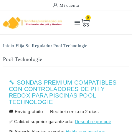
Mi cuenta
0

Inicio
Elija Su Regulador
Pool Technologie
Pool Technologie
🔧 SONDAS PREMIUM COMPATIBLES
CON CONTROLADORES DE PH Y
REDOX PARA PISCINAS POOL
TECHNOLOGIE
🚚
Envío gratuito
— Recíbelo en solo
2 días
.
✅
Calidad superior garantizada:
Descubre por qué
🛠️
Soporte técnico experto:
Habla con nosotros