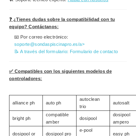
❓ ¿Tienes dudas sobre la compatibilidad con tu
equipo? Contáctanos:
📧 Por correo electrónico:
soporte@sondaspiscinapro.es/a>
📝 A través del formulario:
Formulario de contacto
✅ Compatibles con los siguientes modelos de
controladores:
autoclean
alliance ph
auto ph
autosalt
trio
compatible
dosipool
bright ph
dosipool
amber
ampero
e-pool
dosipool or
dosipool pro
easy ph