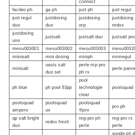
connect
facileo ph
ga ph
just ph
just regul
just regul
justdosing
justdosing
justdosing
duo
duo
orp
redox
justdosing
justsalt
justsalt duo
justsalt pro
uno
mesu003001
mesu003002
mesu003003
mesu0032
miinisalt
mini dosing
miniph
miniregul
oasis salt
perle mp-pro
minisalt
perle pann
duo sel
ph rx
pool
ph blue
ph pool 93pp
technologie
poolsquad
clear
poolsquad
poolsquad
poolsquad
pro ph
ampero
uv
®pro
qp salt bright
reg-pro ph
reg-pro rx
redox fresh
duo
perle
perle
sonde ph 