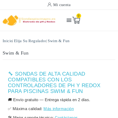
Mi cuenta
0

Inicio
Elija Su Regulador
Swim & Fun
Swim & Fun
🔧 SONDAS DE ALTA CALIDAD
COMPATIBLES CON LOS
CONTROLADORES DE PH Y REDOX
PARA PISCINAS SWIM & FUN
🚚
Envío gratuito
— Entrega rápida en
2 días
.
✅
Máxima calidad:
Más información
🛠️
Mejor soporte técnico:
Contáctanos