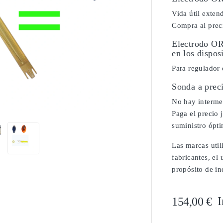
Vida útil exten
Compra al preci
Electrodo O
en los dispos
Para regulador 
Sonda a prec

No hay intermed
Paga el precio 
suministro ópt
Las marcas util
fabricantes, el
propósito de in
I
154,00 €