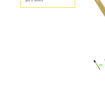
pH o redox