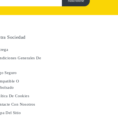
tra Sociedad
rega
diciones Generales De
a
go Seguro
mpatible O
bolsado
ítica De Cookies
tacte Con Nosotros
a Del Sitio