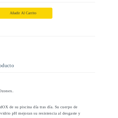
Añadir Al Carrito
oducto
 Ozonex.
OX de su piscina día tras día. Su cuerpo de
vidrio pH mejoran su resistencia al desgaste y