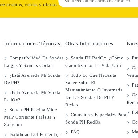
re eventos, ventas y ofertas.
Informaciones Técnicas
Otras Informaciones
Nues
Compatibilidad De Sondas
Sonda PH RedOx: ¿Cómo
Ent
Largas Y Sondas Cortas
Garantizamos La Vida Útil?
Con
¿Está Averiada Mi Sonda
Todo Lo Que Necesita
Vent
De PH?
Saber Sobre El
Pa
Mantenimiento O Invernada
¿Está Averiada Mi Sonda
Co
De Las Sondas De PH Y
RedOx?
Reem
Redox
Sonda PH Piscina Mide
Pol
Conectores Especiales Para
Mal? Corriente Parásita Y
Sonda PH RedOx
Con
Solución
FAQ
Map
Fiabilidad Del Porcentaje