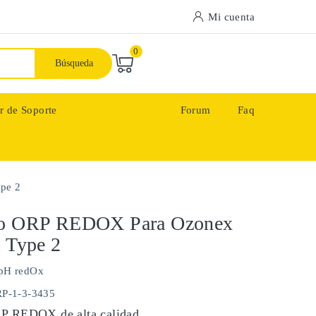
Mi cuenta
0
Búsqueda
r de Soporte
Forum
Faq
pe 2
do ORP REDOX Para Ozonex
l Type 2
pH redOx
RP-1-3-3435
RP REDOX de alta calidad