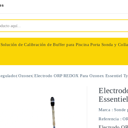
es
Solución de Calibración de Buffer para Piscina
Porta Sonda y Colla
nologie
Regulador
Ozonex
Electrodo ORP REDOX Para Ozonex Essentiel Ty
Electro
Essentie
Marca :
Sonde 
Referencia
: O
Electrodo O