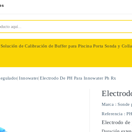
es
Solución de Calibración de Buffer para Piscina
Porta Sonda y Colla
nologie
Regulador
Innowater
Electrodo De PH Para Innowater Ph Rx
Electrod
Marca :
Sonde 
Referencia
: P
Electrodo de 
Duración extend