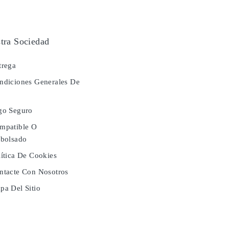
tra Sociedad
rega
diciones Generales De
a
go Seguro
mpatible O
bolsado
ítica De Cookies
tacte Con Nosotros
a Del Sitio