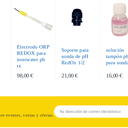
Electrodo ORP
Soporte para
solución
REDOX para
sonda de pH
tampón p
innowater ph
RedOx 1/2
para sond
rx
98,00 €
21,00 €
16,00 €
re eventos, ventas y ofertas.