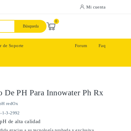
Mi cuenta
0
Búsqueda
r de Soporte
Forum
Faq
o De PH Para Innowater Ph Rx
pH redOx
H-1-3-2992
pH de alta calidad
ida gracias a su tecnología probada y exclusiva