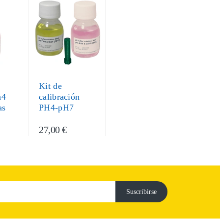
Kit de
h4
calibración
as
PH4-pH7
27,00 €