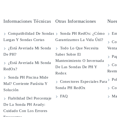
Informaciones Técnicas
Otras Informaciones
Nues
Compatibilidad De Sondas
Sonda PH RedOx: ¿Cómo
Ent
Largas Y Sondas Cortas
Garantizamos La Vida Útil?
Con
¿Está Averiada Mi Sonda
Todo Lo Que Necesita
Vent
De PH?
Saber Sobre El
Pa
Mantenimiento O Invernada
¿Está Averiada Mi Sonda
Co
De Las Sondas De PH Y
RedOx?
Reem
Redox
Sonda PH Piscina Mide
Pol
Conectores Especiales Para
Mal? Corriente Parásita Y
Sonda PH RedOx
Con
Solución
FAQ
Map
Fiabilidad Del Porcentaje
De La Sonda PH Avady:
Cuidado Con Los Errores