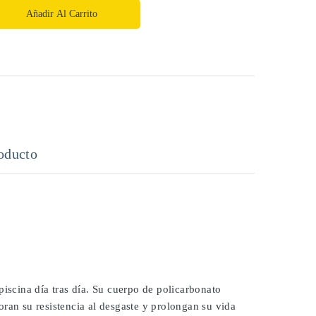
Añadir Al Carrito
oducto
piscina día tras día. Su cuerpo de policarbonato
ran su resistencia al desgaste y prolongan su vida