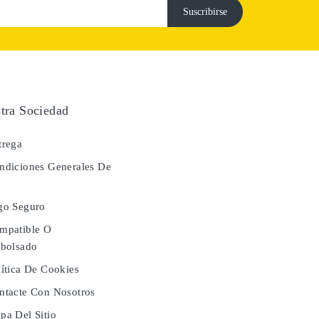
tra Sociedad
rega
diciones Generales De
a
go Seguro
mpatible O
bolsado
ítica De Cookies
tacte Con Nosotros
a Del Sitio