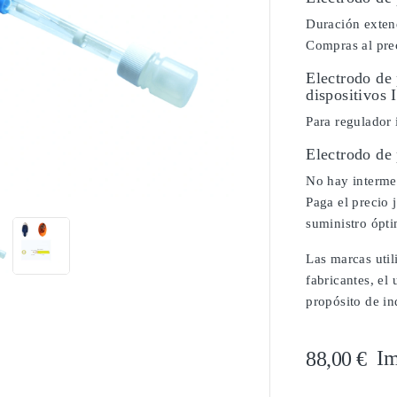
Duración extend
Compras al prec
Electrodo de
dispositivos I
Para regulador 
Electrodo de

No hay intermed
Paga el precio 
suministro ópt
Las marcas util
fabricantes, el
propósito de in
Im
88,00 €