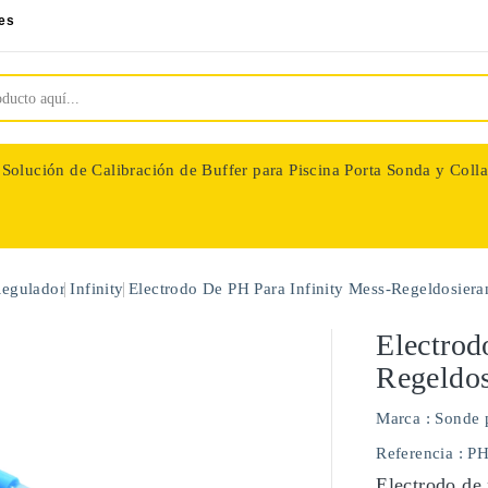
es
Solución de Calibración de Buffer para Piscina
Porta Sonda y Colla
nologie
Regulador
Infinity
Electrodo De PH Para Infinity Mess-Regeldosiera
Electrod
Regeldos
Marca :
Sonde 
Referencia
: P
Electrodo de 