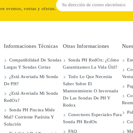
re eventos, ventas y ofertas.
Informaciones Técnicas
Otras Informaciones
Nues
Compatibilidad De Sondas
Sonda PH RedOx: ¿Cómo
Ent
Largas Y Sondas Cortas
Garantizamos La Vida Útil?
Con
¿Está Averiada Mi Sonda
Todo Lo Que Necesita
Vent
De PH?
Saber Sobre El
Pa
Mantenimiento O Invernada
¿Está Averiada Mi Sonda
Co
De Las Sondas De PH Y
RedOx?
Reem
Redox
Sonda PH Piscina Mide
Pol
Conectores Especiales Para
Mal? Corriente Parásita Y
Sonda PH RedOx
Con
Solución
FAQ
Map