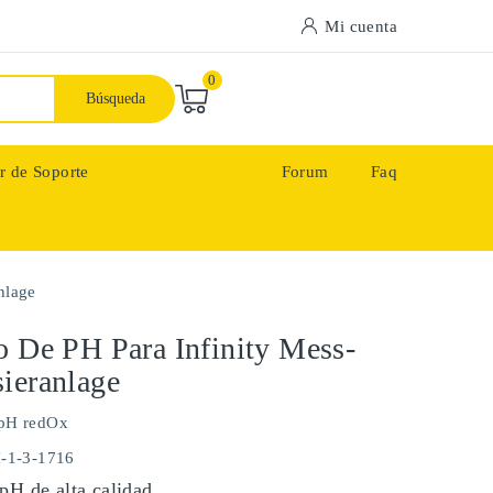
Mi cuenta
0
Búsqueda
r de Soporte
Forum
Faq
nlage
o De PH Para Infinity Mess-
ieranlage
pH redOx
H-1-3-1716
pH de alta calidad