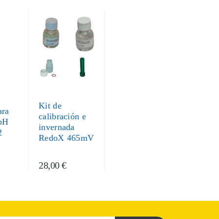
Kit de
ara
calibración e
 pH
invernada
2
RedoX 465mV
28,00 €