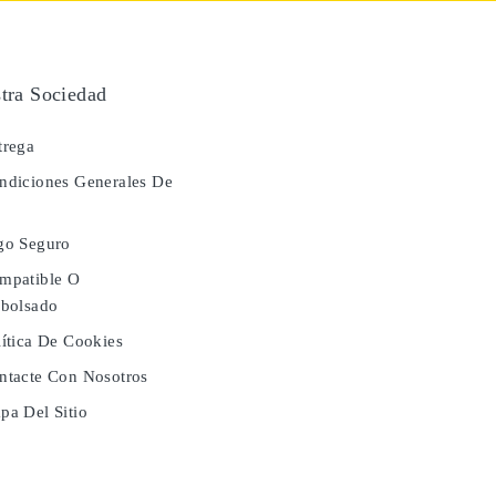
tra Sociedad
rega
diciones Generales De
a
go Seguro
mpatible O
bolsado
ítica De Cookies
tacte Con Nosotros
a Del Sitio