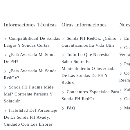
Informaciones Técnicas
Otras Informaciones
Nues
Compatibilidad De Sondas
Sonda PH RedOx: ¿Cómo
Ent
Largas Y Sondas Cortas
Garantizamos La Vida Útil?
Con
¿Está Averiada Mi Sonda
Todo Lo Que Necesita
Vent
De PH?
Saber Sobre El
Pa
Mantenimiento O Invernada
¿Está Averiada Mi Sonda
Co
De Las Sondas De PH Y
RedOx?
Reem
Redox
Sonda PH Piscina Mide
Pol
Conectores Especiales Para
Mal? Corriente Parásita Y
Sonda PH RedOx
Con
Solución
FAQ
Map
Fiabilidad Del Porcentaje
De La Sonda PH Avady:
Cuidado Con Los Errores