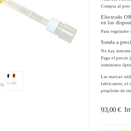
Compra al preci
Electrodo O
en los dispo
Para regulador
Sonda a prec
No hay intermed

Paga el precio 
suministro ópt
Las marcas util
fabricantes, el
propósito de in
Im
93,00 €