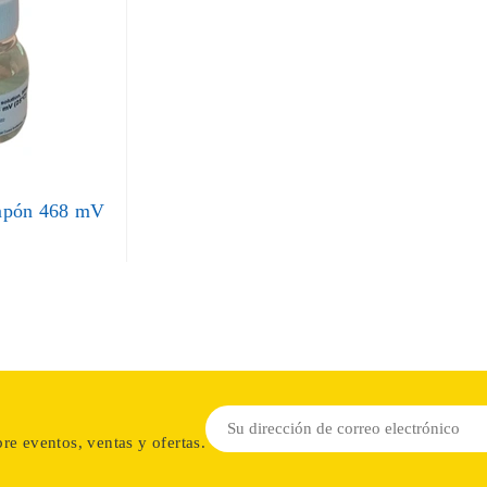
mpón 468 mV
re eventos, ventas y ofertas.