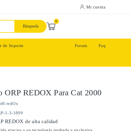
Mi cuenta
0
Búsqueda
r de Soporte
Forum
Faq
do ORP REDOX Para Cat 2000
pH redOx
RP-1-3-1899
RP REDOX de alta calidad
dida gracias a su tecnología probada y exclusiva