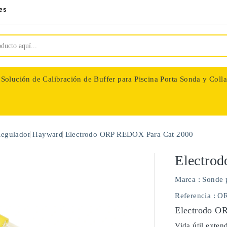
es
Solución de Calibración de Buffer para Piscina
Porta Sonda y Colla
nologie
Regulador
Hayward
Electrodo ORP REDOX Para Cat 2000
Electro
Marca :
Sonde 
Referencia
: O
Electrodo O
Vida útil exten