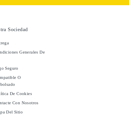
tra Sociedad
rega
diciones Generales De
a
go Seguro
mpatible O
bolsado
ítica De Cookies
tacte Con Nosotros
a Del Sitio