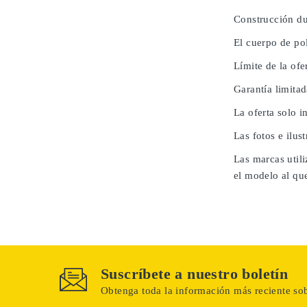
Construcción du
El cuerpo de po
Límite de la ofe
Garantía limita
La oferta solo i
Las fotos e ilus
Las marcas utili
el modelo al que
Suscríbete a nuestro boletín
Obtenga toda la información más reciente sob