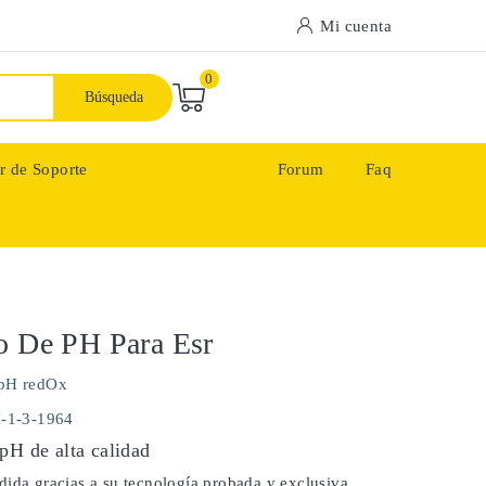
Mi cuenta
0
Búsqueda
r de Soporte
Forum
Faq
o De PH Para Esr
pH redOx
H-1-3-1964
pH de alta calidad
ida gracias a su tecnología probada y exclusiva