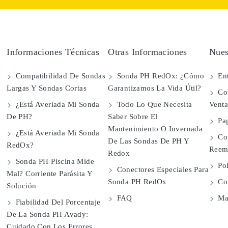
Informaciones Técnicas
Otras Informaciones
Nues
Compatibilidad De Sondas
Sonda PH RedOx: ¿Cómo
Ent
Largas Y Sondas Cortas
Garantizamos La Vida Útil?
Con
¿Está Averiada Mi Sonda
Todo Lo Que Necesita
Vent
De PH?
Saber Sobre El
Pa
Mantenimiento O Invernada
¿Está Averiada Mi Sonda
Co
De Las Sondas De PH Y
RedOx?
Reem
Redox
Sonda PH Piscina Mide
Pol
Conectores Especiales Para
Mal? Corriente Parásita Y
Sonda PH RedOx
Con
Solución
FAQ
Map
Fiabilidad Del Porcentaje
De La Sonda PH Avady:
Cuidado Con Los Errores