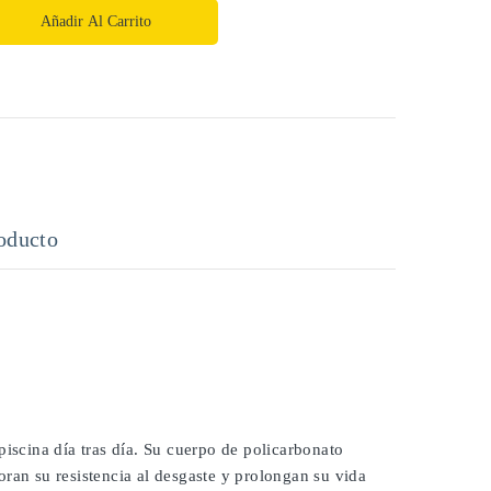
Añadir Al Carrito
oducto
piscina día tras día. Su cuerpo de policarbonato
ran su resistencia al desgaste y prolongan su vida