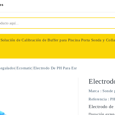
es
Solución de Calibración de Buffer para Piscina
Porta Sonda y Colla
nologie
Regulador
Ecomatic
Electrodo De PH Para Esr
Electrod
Marca :
Sonde 
Referencia
: P
Electrodo de 
Duración extend