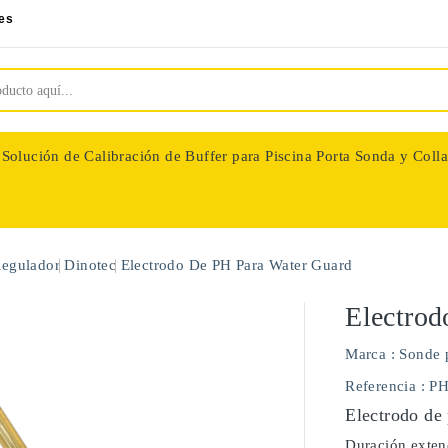
es
Solución de Calibración de Buffer para Piscina
Porta Sonda y Colla
nologie
Regulador
Dinotec
Electrodo De PH Para Water Guard
Electrod
Marca :
Sonde 
Referencia
: P
Electrodo de 
Duración extend