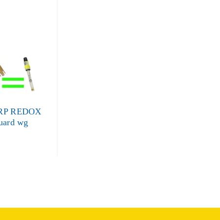
ORP REDOX
guard wg