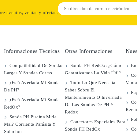
re eventos, ventas y ofertas.
Informaciones Técnicas
Otras Informaciones
Nues
Compatibilidad De Sondas
Sonda PH RedOx: ¿Cómo
Ent
Largas Y Sondas Cortas
Garantizamos La Vida Útil?
Con
¿Está Averiada Mi Sonda
Todo Lo Que Necesita
Vent
De PH?
Saber Sobre El
Pa
Mantenimiento O Invernada
¿Está Averiada Mi Sonda
Co
De Las Sondas De PH Y
RedOx?
Reem
Redox
Sonda PH Piscina Mide
Pol
Conectores Especiales Para
Mal? Corriente Parásita Y
Sonda PH RedOx
Con
Solución