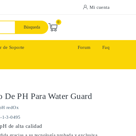
Mi cuenta
0
Búsqueda
r de Soporte
Forum
Faq
o De PH Para Water Guard
pH redOx
H-1-3-0495
pH de alta calidad
ida gracias a su tecnología probada y exclusiva