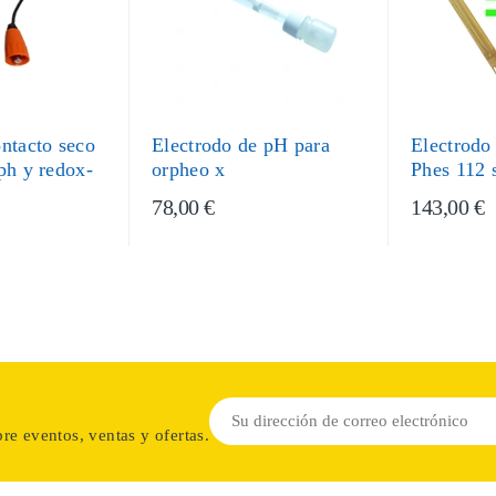
ntacto seco
Electrodo de pH para
Electrodo
ph y redox-
orpheo x
Phes 112 
78,00 €
143,00 €
re eventos, ventas y ofertas.