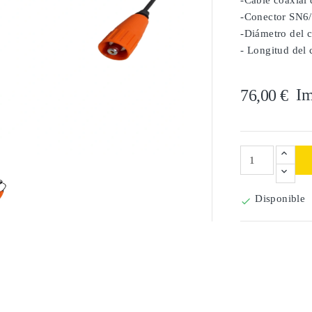
-Cable coaxial
-Conector SN6
-Diámetro del 
- Longitud del 
Im
76,00 €

Disponible
