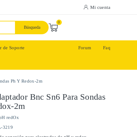
Mi cuenta
0
Búsqueda
r de Soporte
Forum
Faq
ondas Ph Y Redox-2m
aptador Bnc Sn6 Para Sondas
dox-2m
pH redOx
A-3219