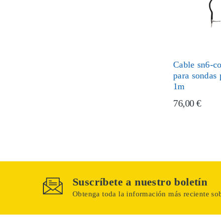
Cable sn6-co
para sondas 
1m
76,00 €
Suscríbete a nuestro boletín
Obtenga toda la información más reciente sob