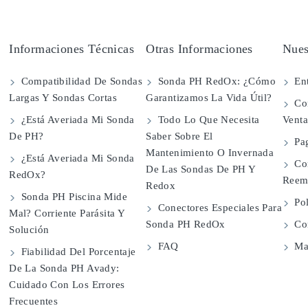
Informaciones Técnicas
Otras Informaciones
Nues
Compatibilidad De Sondas
Sonda PH RedOx: ¿Cómo
Ent
Largas Y Sondas Cortas
Garantizamos La Vida Útil?
Con
¿Está Averiada Mi Sonda
Todo Lo Que Necesita
Vent
De PH?
Saber Sobre El
Pa
Mantenimiento O Invernada
¿Está Averiada Mi Sonda
Co
De Las Sondas De PH Y
RedOx?
Reem
Redox
Sonda PH Piscina Mide
Pol
Conectores Especiales Para
Mal? Corriente Parásita Y
Sonda PH RedOx
Con
Solución
FAQ
Map
Fiabilidad Del Porcentaje
De La Sonda PH Avady:
Cuidado Con Los Errores
Frecuentes