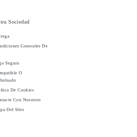
tra Sociedad
rega
diciones Generales De
a
go Seguro
mpatible O
bolsado
ítica De Cookies
tacte Con Nosotros
a Del Sitio