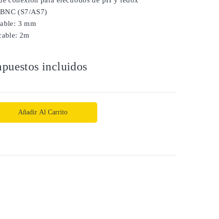
 de conexión para electrodos de pH y redox
/BNC (S7/AS7)
cable: 3 mm
cable: 2m
puestos incluidos
Añadir Al Carrito