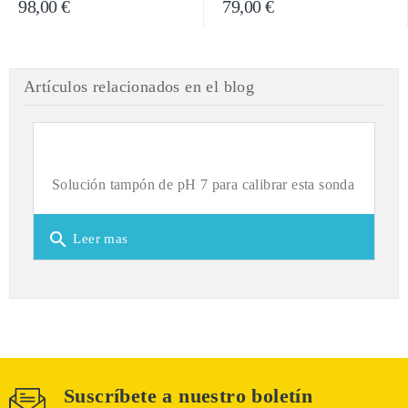
98,00 €
79,00 €
Artículos relacionados en el blog
Solución tampón de pH 7 para calibrar esta sonda
search
Leer mas
Suscríbete a nuestro boletín