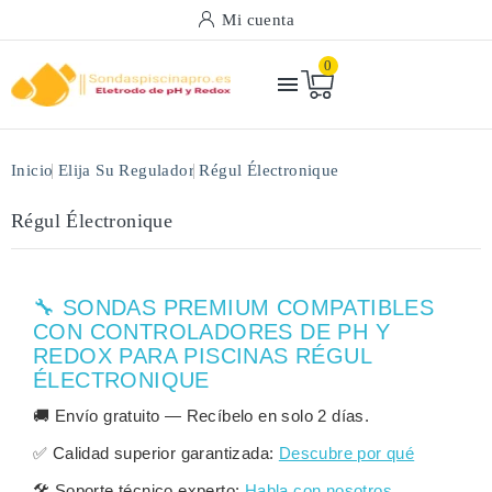
Mi cuenta
0

Inicio
Elija Su Regulador
Régul Électronique
Régul Électronique
🔧 SONDAS PREMIUM COMPATIBLES
CON CONTROLADORES DE PH Y
REDOX PARA PISCINAS RÉGUL
ÉLECTRONIQUE
🚚
Envío gratuito
— Recíbelo en solo
2 días
.
✅
Calidad superior garantizada:
Descubre por qué
🛠️
Soporte técnico experto:
Habla con nosotros