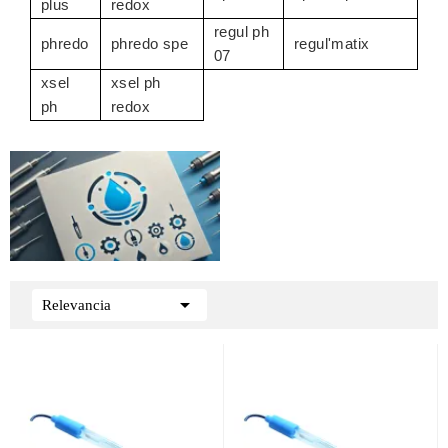
plus
redox
regul ph
phredo
phredo spe
regul'matix
07
xsel
xsel ph
ph
redox

Relevancia