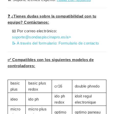
❓ ¿Tienes dudas sobre la compatibilidad con tu
equipo? Contáctanos:
📧 Por correo electrónico:
soporte@sondaspiscinapro.es/a>
📝 A través del formulario:
Formulario de contacto
✅ Compatibles con los siguientes modelos de
controladores:
basic
basic plus
cr16
double phredo
plus
redox
ido ph
idoit regul
ideo
ido ph
redox
electronique
micro
micro plus
optimo
optimo paneau